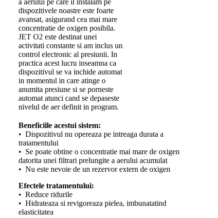
a aerului pe care il instalam pe
dispozitivele noastre este foarte
avansat, asigurand cea mai mare
concentratie de oxigen posibila.
JET O2 este destinat unei
activitati constante si am inclus un
control electronic al presiunii. In
practica acest lucru inseamna ca
dispozitivul se va inchide automat
in momentul in care atinge o
anumita presiune si se porneste
automat atunci cand se depaseste
nivelul de aer definit in program.
Beneficiile acestui sistem:
• Dispozitivul nu opereaza pe intreaga durata a
tratamentului
• Se poate obtine o concentratie mai mare de oxigen
datorita unei filtrari prelungite a aerului acumulat
• Nu este nevoie de un rezervor extern de oxigen
Efectele tratamentului:
• Reduce ridurile
• Hidrateaza si revigoreaza pielea, imbunatatind
elasticitatea