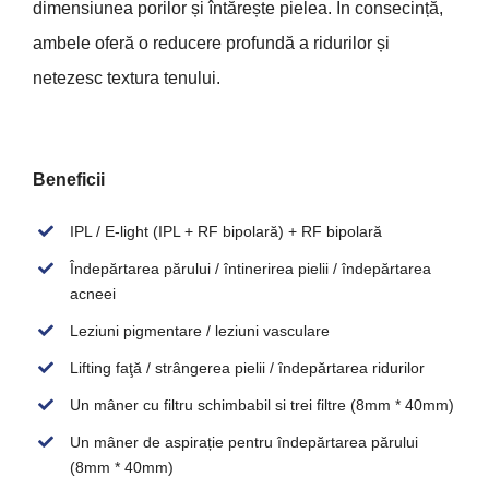
dimensiunea porilor și întărește pielea. În consecință,
ambele oferă o reducere profundă a ridurilor și
netezesc textura tenului.
Beneficii
IPL / E-light (IPL + RF bipolară) + RF bipolară
Îndepărtarea părului / întinerirea pielii / îndepărtarea
acneei
Leziuni pigmentare / leziuni vasculare
Lifting faţă / strângerea pielii / îndepărtarea ridurilor
Un mâner cu filtru schimbabil si trei filtre (8mm * 40mm)
Un mâner de aspirație pentru îndepărtarea părului
(8mm * 40mm)