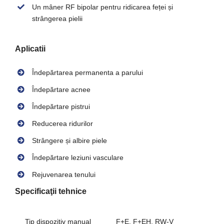
Un mâner RF bipolar pentru ridicarea feței și
strângerea pielii
Aplicatii
Îndepărtarea permanenta a parului
Îndepărtare acnee
Îndepărtare pistrui
Reducerea ridurilor
Strângere și albire piele
Îndepărtare leziuni vasculare
Rejuvenarea tenului
Specificaţii tehnice
Tip dispozitiv manual
F+E, F+EH, RW-V