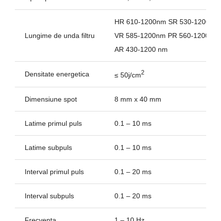
HR 610-1200nm SR 530-1200nm
Lungime de unda filtru
VR 585-1200nm PR 560-1200nm
AR 430-1200 nm
2
Densitate energetica
≤ 50j/cm
Dimensiune spot
8 mm x 40 mm
Latime primul puls
0.1 – 10 ms
Latime subpuls
0.1 – 10 ms
Interval primul puls
0.1 – 20 ms
Interval subpuls
0.1 – 20 ms
Frecventa
1 – 10 Hz