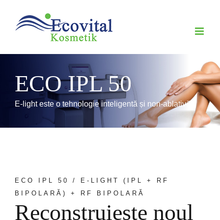
Skip
to
content
ECO IPL 50
E-light este o tehnologie inteligentă și non-ablativă
ECO IPL 50 / E-LIGHT (IPL + RF
BIPOLARĂ) + RF BIPOLARĂ
Reconstruiește noul