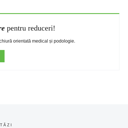
re
pentru reduceri!
chiură orientată medical și podologie.
TĂZI