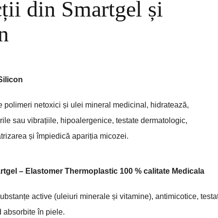
ții din Smartgel și
n
Silicon
 polimeri netoxici și ulei mineral medicinal, hidratează,
le sau vibrațiile, hipoalergenice, testate dermatologic,
trizarea și împiedică apariția micozei.
artgel – Elastomer Thermoplastic 100 % calitate Medicala
bstanțe active (uleiuri minerale și vitamine), antimicotice, tes
d absorbite în piele.