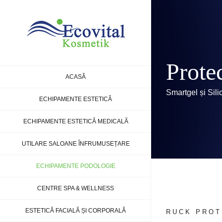
Skip
to
content
Protec
ACASĂ
Smartgel și Sili
ECHIPAMENTE ESTETICĂ
ECHIPAMENTE ESTETICĂ MEDICALĂ
UTILARE SALOANE ÎNFRUMUSEȚARE
ECHIPAMENTE PODOLOGIE
CENTRE SPA & WELLNESS
ESTETICĂ FACIALĂ ȘI CORPORALĂ
RUCK PROT