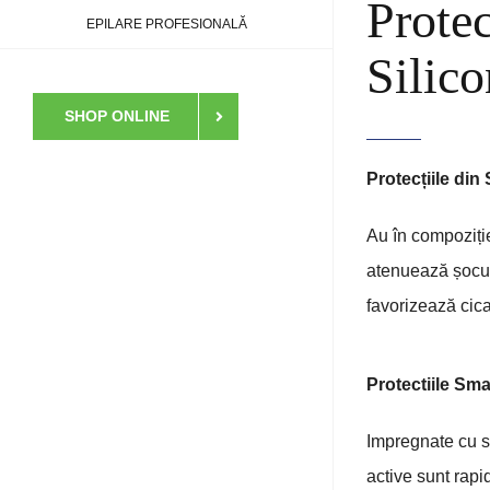
Protec
EPILARE PROFESIONALĂ
Silico
SHOP ONLINE
Protecțiile din 
Au în compoziție
atenuează șocuri
favorizează cica
Protectiile Sm
Impregnate cu su
active sunt rapi