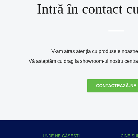
Intră în contact c
V-am atras atenția cu produsele noastre?
Vă așteptăm cu drag la showroom-ul nostru central 
CONTACTEAZĂ-NE
UNDE NE GĂSEȘTI
CINE S