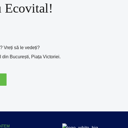
u Ecovital!
 Vreți să le vedeți?
din București, Piața Victoriei.
UNTEM