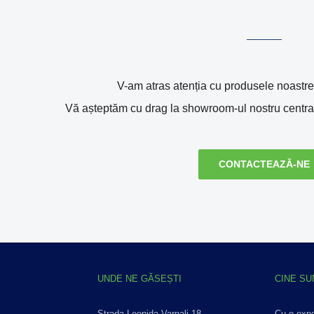
V-am atras atenția cu produsele noastre?
Vă așteptăm cu drag la showroom-ul nostru central 
CONTACTEAZĂ-NE
UNDE NE GĂSEȘTI
CINE S
Strada Leonida Varnali 18
Cu o expe