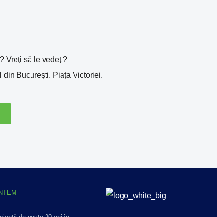
 Vreți să le vedeți?
din București, Piața Victoriei.
UNTEM
riență de peste 20 ani în