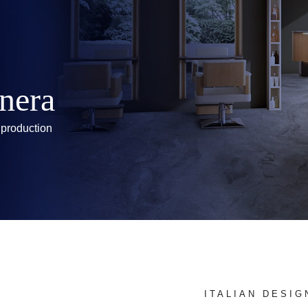
anera
 production
ITALIAN DESIG