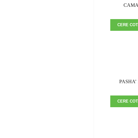
CAM
CERE COT
PASHA’ 
CERE COT