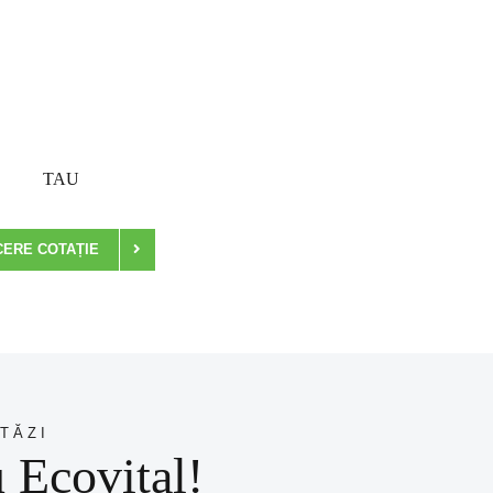
TAU
CERE COTAȚIE
TĂZI
u Ecovital!