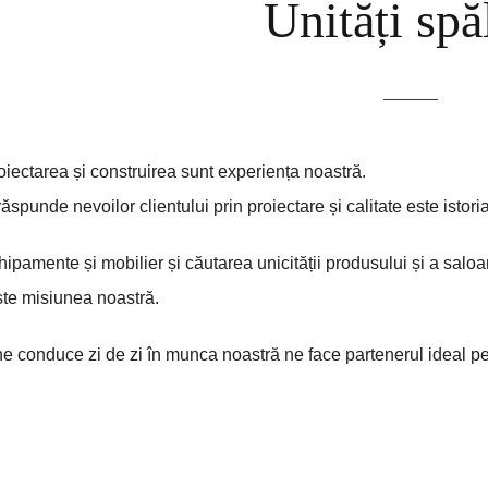
Unități spă
iectarea și construirea sunt experiența noastră.
 răspunde nevoilor clientului prin proiectare și calitate este istori
ipamente și mobilier și căutarea unicității produsului și a saloan
ste misiunea noastră.
e conduce zi de zi în munca noastră ne face partenerul ideal pe