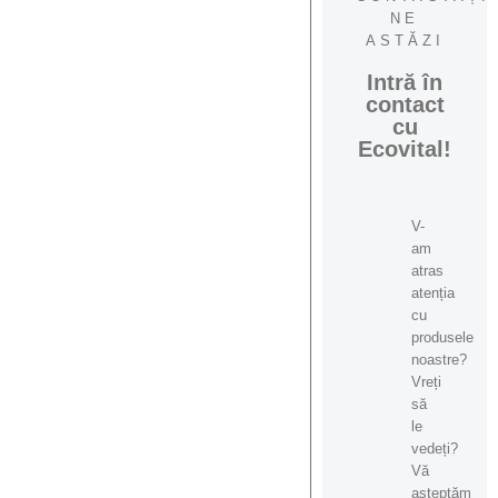
NE
ASTĂZI
Intră în
contact
cu
Ecovital!
V-
am
atras
atenția
cu
produsele
noastre?
Vreți
să
le
vedeți?
Vă
așteptăm