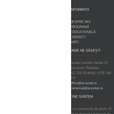
INFORMAȚII
DESPRE NOI
PROGRAMĂ
EDUCAȚIONALĂ
CONTACT
ANPC
UNDE NE GĂSEȘTI
Strada Leonida Varnali 18
București, România
021 310 20 90/91, 0755 740
074
office@ecovital.ro
comercial@ecovital.ro
CINE SUNTEM
Cu o experiență de peste 20
ani în domeniul furnizarii de