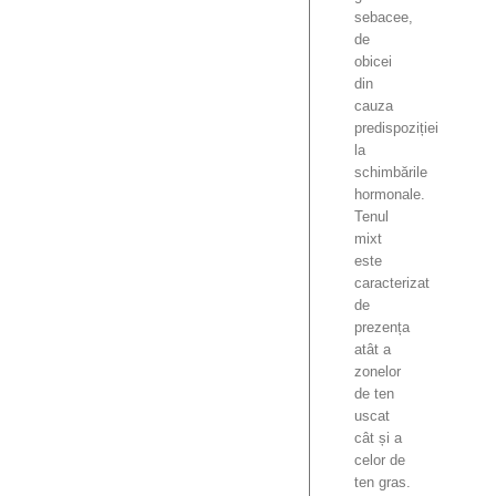
sebacee,
de
obicei
din
cauza
predispoziției
la
schimbările
hormonale.
Tenul
mixt
este
caracterizat
de
prezența
atât a
zonelor
de ten
uscat
cât și a
celor de
ten gras.