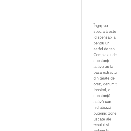
Îngrijirea
specială este
idispensabilă
pentru un
astfel de ten.
Complexul de
substanțe
active au la
bază extractul
din tărâțe de
orez, denumit
Inositol, o
substanță
activă care
hidratează
puternic zone
uscate ale
tenului și
reduce în