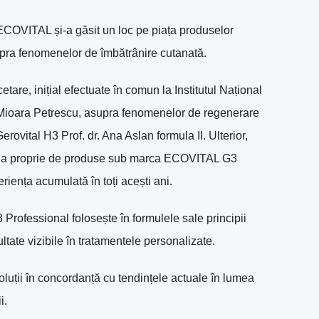
 ECOVITAL și-a găsit un loc pe piața produselor
supra fenomenelor de îmbătrânire cutanată.
etare, inițial efectuate în comun la Institutul Național
st Mioara Petrescu, asupra fenomenelor de regenerare
ovital H3 Prof. dr. Ana Aslan formula II. Ulterior,
 linia proprie de produse sub marca ECOVITAL G3
ența acumulată în toți acești ani.
rofessional folosește în formulele sale principii
ultate vizibile în tratamentele personalizate.
uții în concordanță cu tendințele actuale în lumea
i.