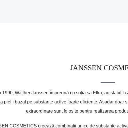
JANSSEN COSME
n 1990, Walther Janssen împreună cu soția sa Elka, au stabilit c
e a pielii bazat pe substanțe active foarte eficiente. Așadar doar 
extraordinare sunt folosite pentru realizarea 
N COSMETICS creează combinații unice de substanțe active ca