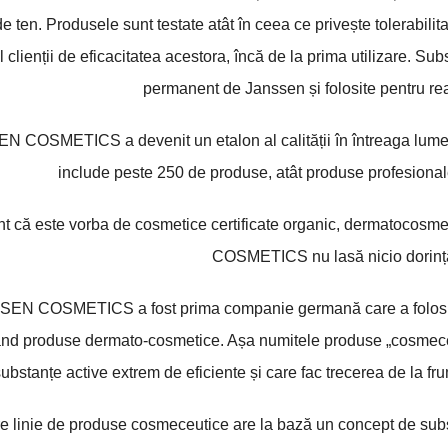
 de ten. Produsele sunt testate atât în ceea ce privește tolerabilit
l clienții de eficacitatea acestora, încă de la prima utilizare. Su
permanent de Janssen și folosite pentru rea
 COSMETICS a devenit un etalon al calității în întreaga lume, 
include peste 250 de produse, atât produse profesionale 
ent că este vorba de cosmetice certificate organic, dermatocos
COSMETICS nu lasă nicio dorință
EN COSMETICS a fost prima companie germană care a folosit t
nd produse dermato-cosmetice. Așa numitele produse „cosmeceutic
ubstanțe active extrem de eficiente și care fac trecerea de la frum
e linie de produse cosmeceutice are la bază un concept de subst