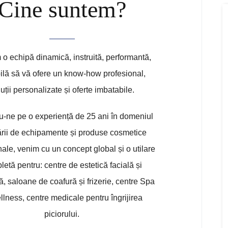
Cine suntem?
o echipă dinamică, instruită, performantă,
ilă să vă ofere un know-how profesional,
uții personalizate și oferte imbatabile.
-ne pe o experiență de 25 ani în domeniul
ării de echipamente și produse cosmetice
nale, venim cu un concept global și o utilare
etă pentru: centre de estetică facială și
ă, saloane de coafură și frizerie, centre Spa
lness, centre medicale pentru îngrijirea
piciorului.