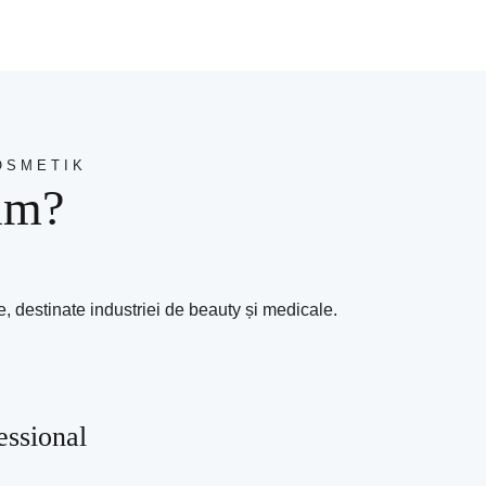
OSMETIK
im?
destinate industriei de beauty și medicale.
ssional