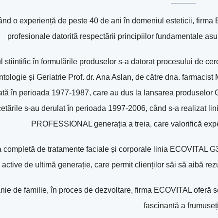
nd o experiență de peste 40 de ani în domeniul esteticii, firma
profesionale datorită respectării principiilor fundamentale a
 stiintific în formulările produselor s-a datorat procesului de cerc
tologie și Geriatrie Prof. dr. Ana Aslan, de către dna. farmaci
tă în perioada 1977-1987, care au dus la lansarea produselor Ger
cetările s-au derulat în perioada 1997-2006, când s-a realizat
PROFESSIONAL generația a treia, care valorifică experi
completă de tratamente faciale și corporale linia ECOVITAL G3 P
active de ultimă generație, care permit clienților săi să aibă rez
e de familie, în proces de dezvoltare, firma ECOVITAL oferă sol
fascinantă a frumuseți