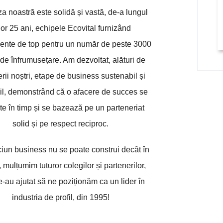
za noastră este solidă și vastă, de-a lungul
lor 25 ani, echipele Ecovital furnizând
ente de top pentru un număr de peste 3000
 de înfrumusețare. Am dezvoltat, alături de
rii noștri, etape de business sustenabil și
bil, demonstrând că o afacere de succes se
te în timp și se bazează pe un parteneriat
solid și pe respect reciproc.
iun business nu se poate construi decât în
 mulțumim tuturor colegilor și partenerilor,
e-au ajutat să ne poziționăm ca un lider în
industria de profil, din 1995!