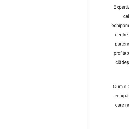
Experti
ce
echipam
centre
partene
profita
clădeș
Cum nic
echipă,
care n