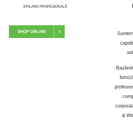
EPILARE PROFESIONALĂ
SHOP ONLINE
Suntem 
capab
sol
Bazându
furniz
profesio
compl
corporal
& Wel