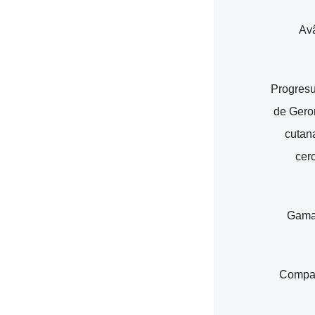
Avâ
Progresul
de Geron
cutana
cer
Gama 
Compani