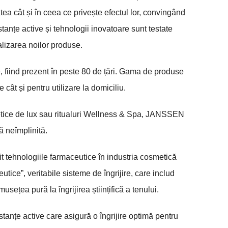
atea cât și în ceea ce privește efectul lor, convingând
bstanțe active și tehnologii inovatoare sunt testate
lizarea noilor produse.
fiind prezent în peste 80 de țări. Gama de produse
cât și pentru utilizare la domiciliu.
metice de lux sau ritualuri Wellness & Spa, JANSSEN
 neîmplinită.
ehnologiile farmaceutice în industria cosmetică
e”, veritabile sisteme de îngrijire, care includ
usețea pură la îngrijirea științifică a tenului.
anțe active care asigură o îngrijire optimă pentru