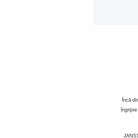
Încă di
îngrijir
JANSSE