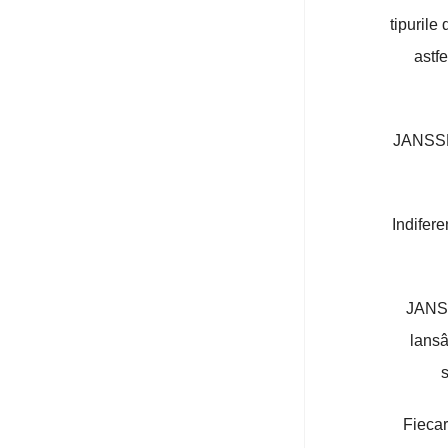
tipurile
astfe
JANSSEN
Indifer
JANSS
lansâ
s
Fiecar