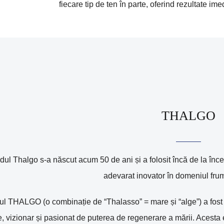
fiecare tip de ten în parte, oferind rezultate ime
THALGO
ul Thalgo s-a născut acum 50 de ani și a folosit încă de la începu
adevarat inovator în domeniul frum
l THALGO (o combinație de “Thalasso” = mare și “alge”) a fost c
, vizionar și pasionat de puterea de regenerare a mării. Acesta