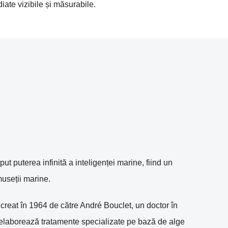
diate vizibile și măsurabile.
t puterea infinită a inteligenței marine, fiind un
useții marine.
reat în 1964 de către André Bouclet, un doctor în
 elaborează tratamente specializate pe bază de alge