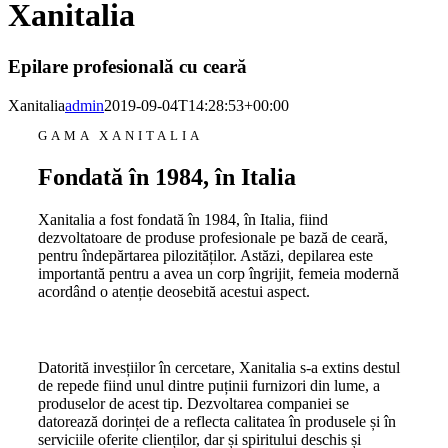
Xanitalia
Epilare profesională cu ceară
Xanitalia
admin
2019-09-04T14:28:53+00:00
GAMA XANITALIA
Fondată în 1984, în Italia
Xanitalia a fost fondată în 1984, în Italia, fiind
dezvoltatoare de produse profesionale pe bază de ceară,
pentru îndepărtarea pilozităților. Astăzi, depilarea este
importantă pentru a avea un corp îngrijit, femeia modernă
acordând o atenție deosebită acestui aspect.
Datorită invesțiilor în cercetare, Xanitalia s-a extins destul
de repede fiind unul dintre puținii furnizori din lume, a
produselor de acest tip. Dezvoltarea companiei se
datorează dorinței de a reflecta calitatea în produsele și în
serviciile oferite clienților, dar și spiritului deschis și