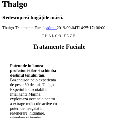
Thalgo
Redescoperă bogățiile mării.
Thalgo Tratamente Faciale
admin
2019-09-04T14:25:17+00:00
THALGO FACE
Tratamente Faciale
Patrunde in lumea
profesionistilor si schimba
destinul tenului tau.
Bazandu-se pe o experienta
de peste 50 de ani, Thalgo –
Expertul indiscutabil in
Inteligenta Marina,
exploreaza oceanele pentru
a extrage molecule active cu
puteri de neegalat in
regenerare, hidratare,
stimulare si hranire.