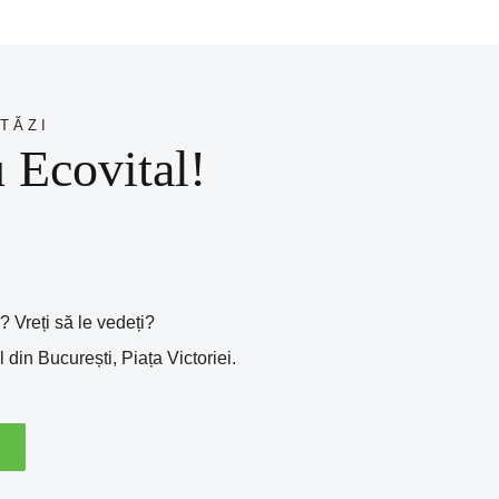
TĂZI
u Ecovital!
 Vreți să le vedeți?
din București, Piața Victoriei.