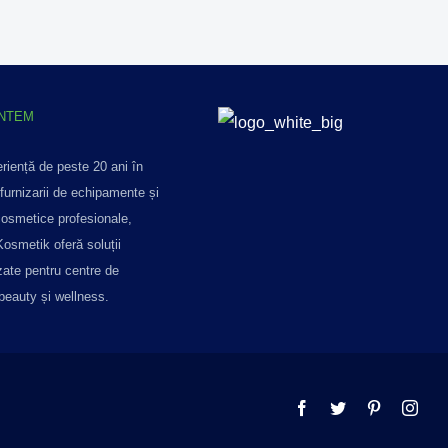
UNTEM
riență de peste 20 ani în
furnizarii de echipamente și
osmetice profesionale,
Kosmetik oferă soluții
zate pentru centre de
 beauty și wellness.
Facebook
Twitter
Pinterest
Inst