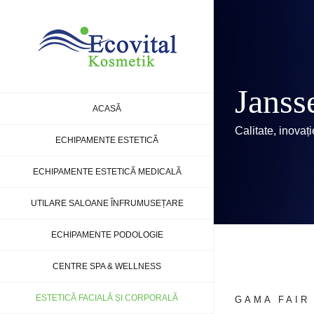
Skip
to
content
Janss
ACASĂ
Calitate, inovaț
ECHIPAMENTE ESTETICĂ
ECHIPAMENTE ESTETICĂ MEDICALĂ
UTILARE SALOANE ÎNFRUMUSEȚARE
ECHIPAMENTE PODOLOGIE
CENTRE SPA & WELLNESS
ESTETICĂ FACIALĂ ȘI CORPORALĂ
GAMA FAIR