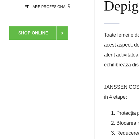
Depig
EPILARE PROFESIONALĂ
SHOP ONLINE
Toate femeile do
acest aspect, de
atent activitate
echilibrează disc
JANSSEN COSMETI
în 4 etape:
Protecția p
Blocarea m
Reducerea