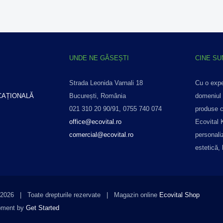
UNDE NE GĂSEȘTI
CINE S
Strada Leonida Varnali 18
Cu o expe
AȚIONALĂ
București, România
domeniul 
021 310 20 90/91, 0755 740 074
produse c
office@ecovital.ro
Ecovital 
comercial@ecovital.ro
personali
estetică,
2026 | Toate drepturile rezervate | Magazin online
Ecovital Shop
pment by
Get Started