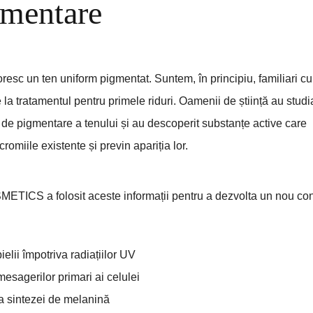
mentare
resc un ten uniform pigmentat. Suntem, în principiu, familiari cu
 la tratamentul pentru primele riduri. Oamenii de știință au studi
a de pigmentare a tenului și au descoperit substanțe active care
romiile existente și previn apariția lor.
CS a folosit aceste informații pentru a dezvolta un nou conc
ielii împotriva radiațiilor UV
esagerilor primari ai celulei
 sintezei de melanină