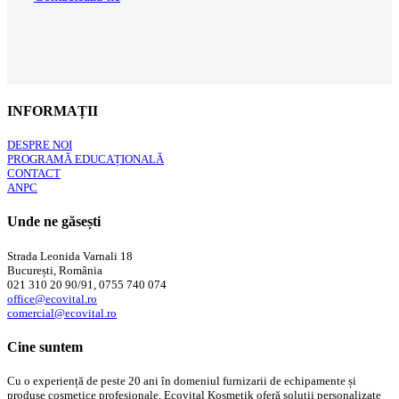
INFORMAȚII
DESPRE NOI
PROGRAMĂ EDUCAȚIONALĂ
CONTACT
ANPC
Unde ne găsești
Strada Leonida Varnali 18
București, România
021 310 20 90/91, 0755 740 074
office@ecovital.ro
comercial@ecovital.ro
Cine suntem
Cu o experiență de peste 20 ani în domeniul furnizarii de echipamente și
produse cosmetice profesionale, Ecovital Kosmetik oferă soluții personalizate