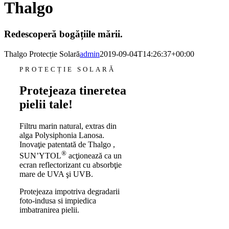
Thalgo
Redescoperă bogățiile mării.
Thalgo Protecție Solară
admin
2019-09-04T14:26:37+00:00
PROTECȚIE SOLARĂ
Protejeaza tineretea
pielii tale!
Filtru marin natural, extras din
alga Polysiphonia Lanosa.
Inovaţie patentată de Thalgo ,
®
SUN’YTOL
acţionează ca un
ecran reflectorizant cu absorbţie
mare de UVA şi UVB.
Protejeaza impotriva degradarii
foto-indusa si impiedica
imbatranirea pielii.