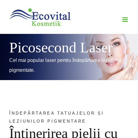
Skip
to
content
Picosecond Laser
Cel mai popular laser pentru îndepărtarea leziunilor
pigmentate.
ÎNDEPĂRTAREA TATUAJELOR ȘI
LEZIUNILOR PIGMENTARE
Întinerirea pielii cu